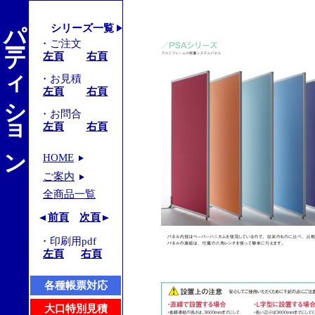
パーティション
シリーズ一覧
・ご注文
左頁
右頁
・お見積
左頁
右頁
・お問合
左頁
右頁
HOME
ご案内
全商品一覧
前頁
次頁
・印刷用pdf
左頁
右頁
各種帳票対応
大口特別見積