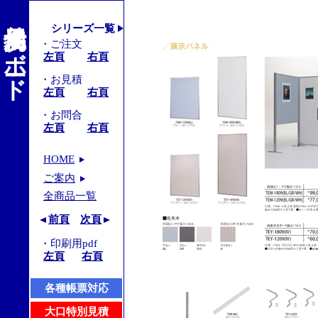
掲示展示仕切りボード
シリーズ一覧
・ご注文
左頁
右頁
・お見積
左頁
右頁
・お問合
左頁
右頁
HOME
ご案内
全商品一覧
前頁
次頁
・印刷用pdf
左頁
右頁
各種帳票対応
大口特別見積