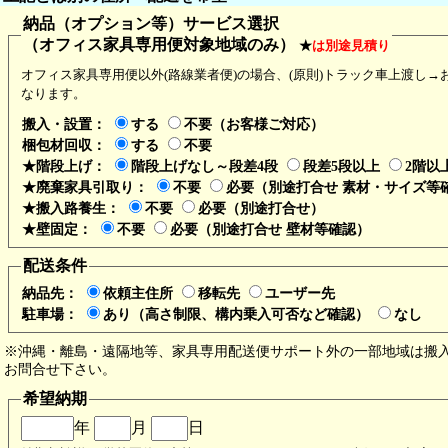
納品（オプション等）サービス選択
（オフィス家具専用便対象地域のみ）
★
は別途見積り
会社名又は個人名
オフィス家具専用便以外(路線業者便)の場合、(原則)トラック車上渡し→
部署（任意）
なります。
担当者
搬入・設置：
する
不要（お客様ご対応）
梱包材回収：
する
不要
郵便番号
★階段上げ：
階段上げなし～段差4段
段差5段以上
2階以
ご住所
★廃棄家具引取り：
不要
必要（別途打合せ 素材・サイズ等
★搬入路養生：
不要
必要（別途打合せ）
電話番号
★壁固定：
不要
必要（別途打合せ 壁材等確認）
FAX番号（任意）
配送条件
メールアドレス
納品先：
依頼主住所
移転先
ユーザー先
駐車場：
あり（高さ制限、構内乗入可否など確認）
なし
※沖縄・離島・遠隔地等、家具専用配送便サポート外の一部地域は搬
お問合せ下さい。
希望納期
年
月
日