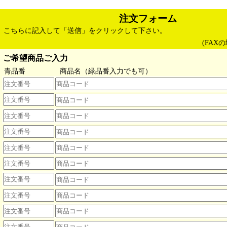
注文フォーム
こちらに記入して「送信」をクリックして下さい。
(FAXの
ご希望商品ご入力
青品番
商品名（
緑品番
入力でも可）