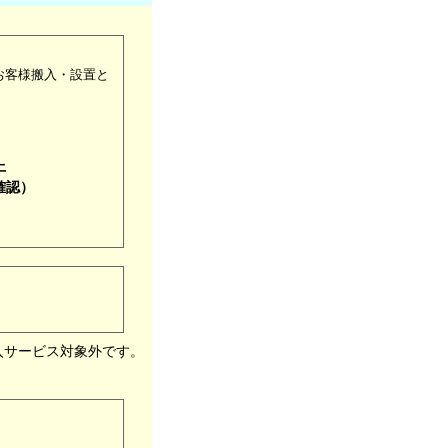
お客様搬入・設置と
上
確認）
入サービス対象外です。