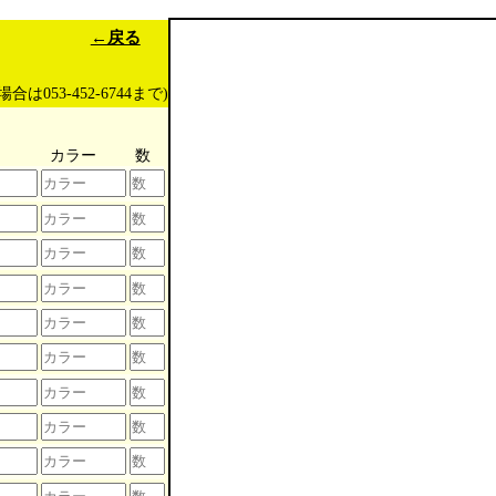
←戻る
場合は053-452-6744まで)
カラー
数