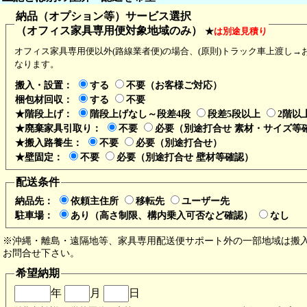
納品（オプション等）サービス選択
（オフィス家具専用便対象地域のみ）
★
は別途見積り
会社名又は個人名
オフィス家具専用便以外(路線業者便)の場合、(原則)トラック車上渡し→
部署（任意）
なります。
担当者
搬入・設置：
する
不要（お客様ご対応）
梱包材回収：
する
不要
郵便番号
★階段上げ：
階段上げなし～段差4段
段差5段以上
2階以
ご住所
★廃棄家具引取り：
不要
必要（別途打合せ 素材・サイズ等
★搬入路養生：
不要
必要（別途打合せ）
電話番号
★壁固定：
不要
必要（別途打合せ 壁材等確認）
FAX番号（任意）
配送条件
メールアドレス
納品先：
依頼主住所
移転先
ユーザー先
駐車場：
あり（高さ制限、構内乗入可否など確認）
なし
※沖縄・離島・遠隔地等、家具専用配送便サポート外の一部地域は搬
お問合せ下さい。
希望納期
年
月
日